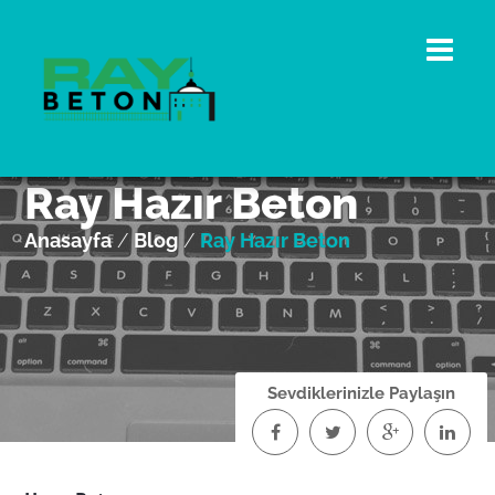
Ray Hazır Beton
Anasayfa
/
Blog
/
Ray Hazır Beton
Sevdiklerinizle Paylaşın