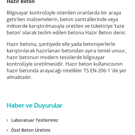
Hazır Beton
Bilgisayar kontrolüyle istenilen oranlarda bir araya
getirilen malzemelerin,
beton santrallerinde veya
mikserde karıştırılmasıyla üretilen ve tüketiciye ‘taze
beton’ olarak teslim edilen betona Hazır Beton denir.
Hazır betonu, şantiyede elle yada betoniyerlerle
karıştırılarak hazırlanan betondan ayıra temel unsur,
hazır betonun modern tesislerde bilgisayar
kontrolüyle üretilmesidir. Hazır beton kullanıcısının
hazır betonda arayacağı nitelikler TS EN-206-1 ‘de yer
almaktadır.
Haber ve Duyurular
Laboratuar Testlerimiz
Özel Beton Üretimi