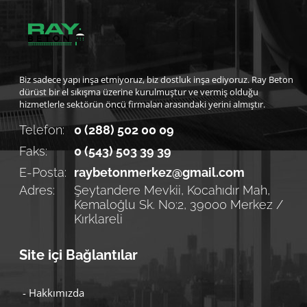
Biz sadece yapı inşa etmiyoruz, biz dostluk inşa ediyoruz. Ray Beton
dürüst bir el sıkışma üzerine kurulmuştur ve vermiş olduğu
hizmetlerle sektörün öncü firmaları arasındaki yerini almıştır.
Telefon:
0 (288) 502 00 09
Faks:
0 (543) 503 39 39
E-Posta:
raybetonmerkez@gmail.com
Adres:
Şeytandere Mevkii, Kocahıdır Mah,
Kemaloğlu Sk. No:2, 39000 Merkez /
Kırklareli
Site içi Bağlantılar
- Hakkımızda