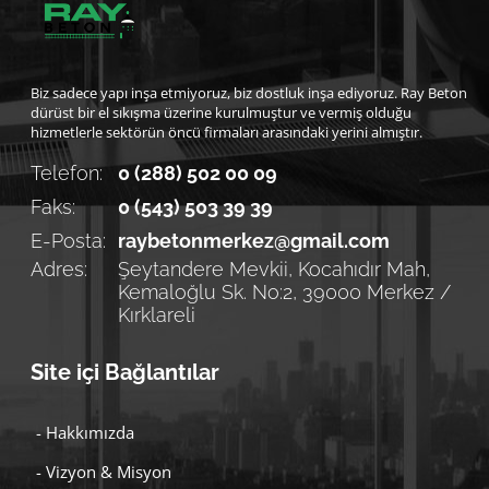
Biz sadece yapı inşa etmiyoruz, biz dostluk inşa ediyoruz. Ray Beton
dürüst bir el sıkışma üzerine kurulmuştur ve vermiş olduğu
hizmetlerle sektörün öncü firmaları arasındaki yerini almıştır.
Telefon:
0 (288) 502 00 09
Faks:
0 (543) 503 39 39
E-Posta:
raybetonmerkez@gmail.com
Adres:
Şeytandere Mevkii, Kocahıdır Mah,
Kemaloğlu Sk. No:2, 39000 Merkez /
Kırklareli
Site içi Bağlantılar
- Hakkımızda
- Vizyon & Misyon