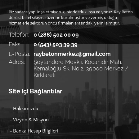
Biz sadece yapı inşa etmiyoruz, biz dostluk inşa ediyoruz. Ray Beton
dürüst bir el sıkışma üzerine kurulmuştur ve vermiş olduğu
hizmetlerle sektörün öncü firmaları arasındaki yerini almıştır.
Telefon:
0 (288) 502 00 09
Faks:
0 (543) 503 39 39
E-Posta:
raybetonmerkez@gmail.com
Adres:
Şeytandere Mevkii, Kocahıdır Mah,
Kemaloğlu Sk. No:2, 39000 Merkez /
Kırklareli
Site içi Bağlantılar
- Hakkımızda
- Vizyon & Misyon
- Banka Hesap Bilgileri