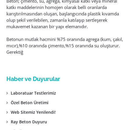
Beton; çimento, su, agrega, kimyasal katkı veya mineral
katkı maddelerinin homojen olarak belli oranlarda
karıştırılmasından oluşan, başlangıcında plastik kıvamda
olup şekil verilebilen, zamanla katılaşıp sertleşerek
mukavemet kazanan bir yapı elemanıdır.
Betonun mutlak hacmini %75 oranında agrega (kum, çakıl,
mıcır),%10 oranında çimento,%15 oranında su oluşturur.
Gerektiğ
Haber ve Duyurular
Laboratuar Testlerimiz
Özel Beton Üretimi
Web Sitemiz Yenilendi!
Ray Beton Duyuru