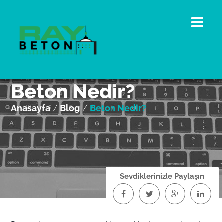
Beton Nedir?
Anasayfa
/
Blog
/
Beton Nedir?
Sevdiklerinizle Paylaşın