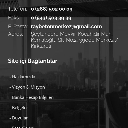
Telefon:
0 (288) 502 00 09
Faks:
0 (543) 503 39 39
E-Posta:
raybetonmerkez@gmail.com
Adres:
Şeytandere Mevkii, Kocahıdır Mah,
Kemaloğlu Sk. No:2, 39000 Merkez /
Kırklareli
Site içi Bağlantılar
- Hakkımızda
- Vizyon & Misyon
- Banka Hesap Bilgileri
- Belgeler
- Duyular
- Foto Galeri