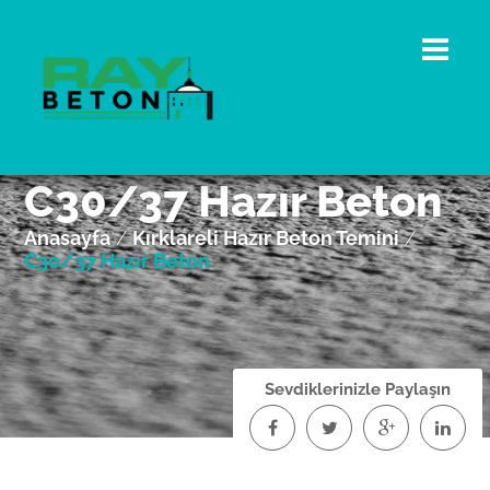
C30/37 Hazır Beton
Anasayfa
/
Kırklareli Hazır Beton Temini
/
C30/37 Hazır Beton
Sevdiklerinizle Paylaşın